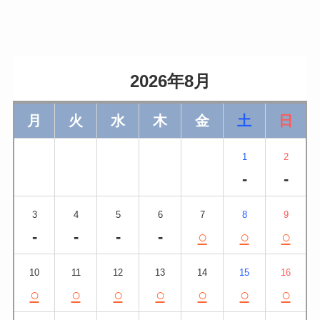
                    2026年8月                
月
火
水
木
金
土
日
1
2
-
-
3
4
5
6
7
8
9
-
-
-
-
○
○
○
10
11
12
13
14
15
16
○
○
○
○
○
○
○